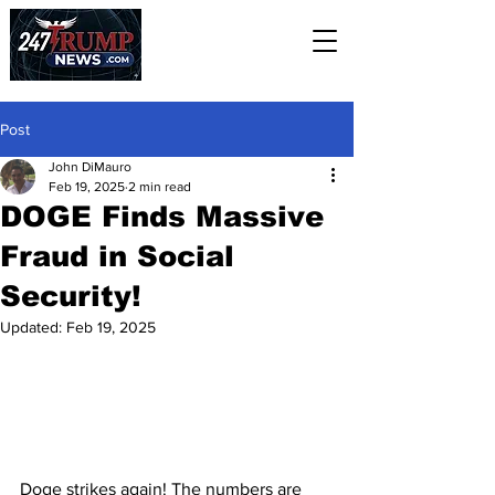
Post
John DiMauro
Feb 19, 2025
2 min read
DOGE Finds Massive
Fraud in Social
Security!
Updated:
Feb 19, 2025
Doge strikes again! The numbers are 