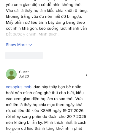
yếu xem giao diện có dễ nhìn không thôi. 
Vào cái là thấy họ làm kiểu chia khối rõ ràng, 
khoảng trắng vừa đủ nên mắt đỡ bị ngợp. 
Mấy phần dữ liệu trình bày dạng bảng theo 
cột nhìn khá gọn, kéo xuống lướt nhanh vẫn 
bắt được ý chính. Mình thích…
Show More
Like
Reply
Guest
Jul 20
xosoplus.mobi
 dạo này thấy bạn bè nhắc 
hoài nên mình cũng ghé thử cho biết, kiểu 
vào xem giao diện họ làm ra sao thôi. Vừa 
mở lên là thấy họ chia mục theo ngày khá 
rõ, có tiêu đề kiểu XSMB ngày 19 07 2026 
rồi nhảy sang phần dự đoán cho 20 7 2026 
nên không bị lẫn kỳ. Mình thích nhất là cách 
họ gom dữ liệu thành từng khối nhìn phát 