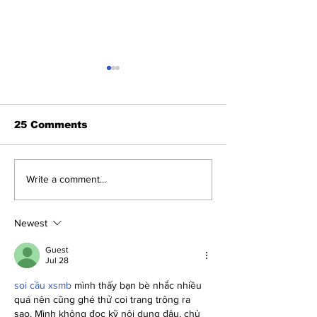
25 Comments
PEACE DEAL
Iran Blinks U
Write a comment...
UNLEASHES
Trump’s ‘Carr
CRYPTO: Trump’s
Stick’ Ultima
Historic Agreement
Historic Peac
Newest
Will Spark a Rally for
is Set for To
the Ages—$500,000
Guest
Jul 28
First Stop on the
Path to $5 MILLION!
soi cầu xsmb
 mình thấy bạn bè nhắc nhiều 
quá nên cũng ghé thử coi trang trông ra 
sao. Mình không đọc kỹ nội dung đâu, chủ 