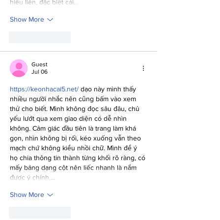
hiểu liền, đặc biệt cái…
Show More
Like
Reply
Guest
Jul 06
https://keonhacai5.net/
 dạo này mình thấy 
nhiều người nhắc nên cũng bấm vào xem 
thử cho biết. Mình không đọc sâu đâu, chủ 
yếu lướt qua xem giao diện có dễ nhìn 
không. Cảm giác đầu tiên là trang làm khá 
gọn, nhìn không bị rối, kéo xuống vẫn theo 
mạch chứ không kiểu nhồi chữ. Mình để ý 
họ chia thông tin thành từng khối rõ ràng, có 
mấy bảng dạng cột nên liếc nhanh là nắm 
được ý chính,…
Show More
Like
Reply